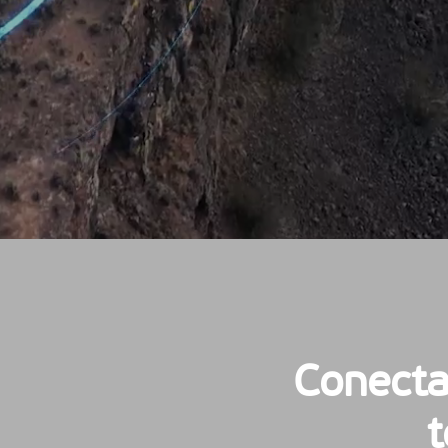
Conecta
t